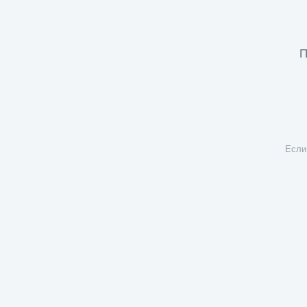
П
Если 